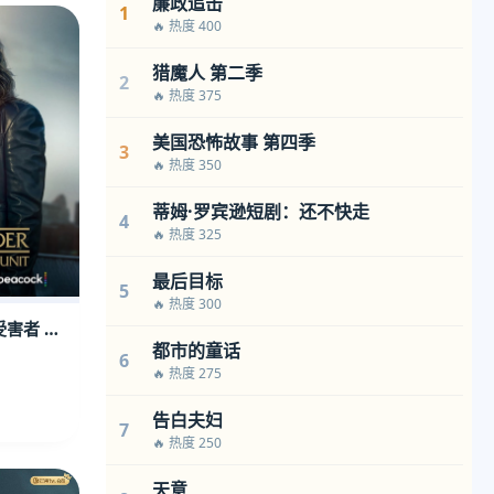
廉政追击
1
🔥 热度 400
猎魔人 第二季
2
🔥 热度 375
美国恐怖故事 第四季
3
🔥 热度 350
蒂姆·罗宾逊短剧：还不快走
4
🔥 热度 325
最后目标
5
🔥 热度 300
法律与秩序：特殊受害者 第二十七季
都市的童话
6
🔥 热度 275
告白夫妇
7
🔥 热度 250
天意