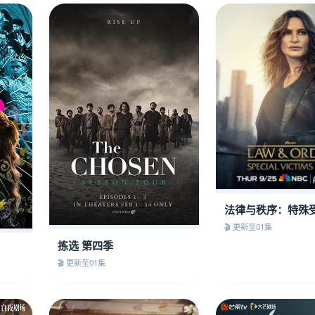
🎬 更新至01集
拣选 第四季
🎬 更新至01集