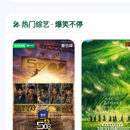
🎤 热门综艺 · 爆笑不停