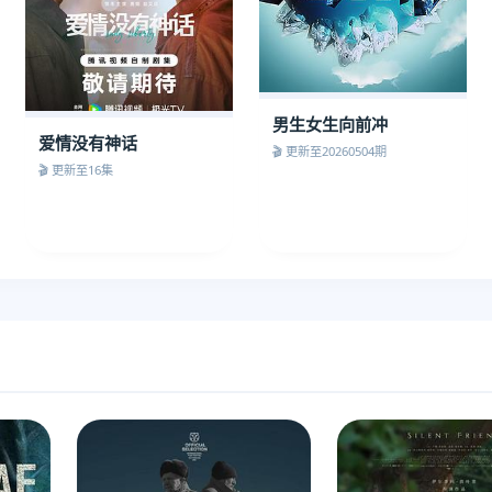
男生女生向前冲
爱情没有神话
🎬 更新至20260504期
🎬 更新至16集