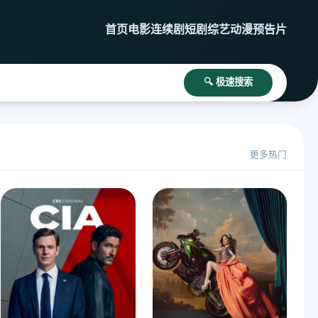
首页
电影
连续剧
短剧
综艺
动漫
预告片
🔍 极速搜索
更多热门