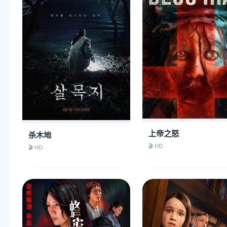
上帝之怒
杀木地
🎬 HD
🎬 HD