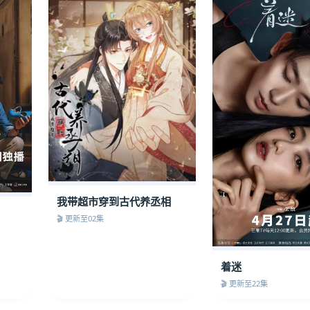
我带超市穿到古代养丞相
🎬 更新至02集
着迷
🎬 更新至22集